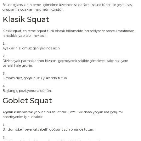
Squat egzersizinin temeli çömelme üzerine olsa da farklı squat türleri ile çeşitli kas
gruplarına odaklanmak mümkündür.
Klasik Squat
Klasik squat, en temel squat türü olarak bilinmekte, her seviyeden sporcu tarafından
rahatlıkla yapılabilmektedir.
Ayaklarınızı omuz genişliğinde açın
Dizler ayak parmaklarının hizasını geçmeyecek şekilde çömelerek kalçanızı yere
paralel hale getirin.
Sırtınızı düz, göğsünüzü yukarıda tutun.
Başlangıç pozisyonuna dönün.
Goblet Squat
Ağırlık kullanılarak yapılan bu squat türü, özellikle daha yoğun kas gelişimi
hedefleyenler için idealdir.
Bir dumbbell veya kettlebell’i göğsünüzün önünde tutun.