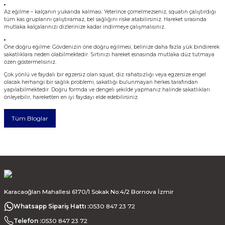
Az eğilme – kalçanın yukarıda kalması: Yeterince çömelmezseniz, squatın çalıştırdığı
tüm kas gruplarını çalıştıramaz, bel sağlığını riske atabilirsiniz. Hareket sırasında
mutlaka kalçalarınızı dizlerinize kadar indirmeye çalışmalısınız.
Öne doğru eğilme: Gövdenizin öne doğru eğilmesi, belinize daha fazla yük bindirerek
sakatlıklara neden olabilmektedir. Sırtınızı hareket esnasında mutlaka düz tutmaya
özen göstermelisiniz.
Çok yönlü ve faydalı bir egzersiz olan squat, diz rahatsızlığı veya egzersize engel
olacak herhangi bir sağlık problemi, sakatlığı bulunmayan herkes tarafından
yapılabilmektedir. Doğru formda ve dengeli şekilde yapmanız halinde sakatlıkları
önleyebilir, hareketten en iyi faydayı elde edebilirsiniz.
Tüm Bloglar
Karacaoğlan Mahallesi 6170/1 Sokak No:4/2 Bornova İzmir
Whatsapp Sipariş Hattı :
0530 847 23 72
Telefon :
0530 847 23 72