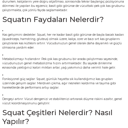
dururken, kalçalarını yere doğru alçaltması, sonrasında tekrar başlangıç pozisyonuna
dönmesi ile yapılan bu egzersiz, basit gibi görünse de vücuttaki pek çok kas grubunu
çalıştırmakta, çok yönlü fayda sağlamaktadır.
Squatın Faydaları Nelerdir?
Kas gelişimini destekler: Squat, her ne kadar basit gibi görünse de başta bacak kasları
(quadriceps, hamstring, gluteus) olmak üzere, kalça, core ve bazı sırt kas gruplarını
çalıştırarak kas kütlesini artırır. Vücudunuzun genel olarak daha dayanıklı ve güçlü
olmasına yardım eder.
Metabolizmayı hızlandırır: Pek çok kas grubunu bir arada çalıştırması sayesinde,
vücudunuzun genel metabolizma hızını artırmaktadır. Bu sayede dinlenme
esnasında yaktığınız kalori miktarı artar, yağ yakımınız daha verimli hale gelir.
Fonksiyonel güç sağlar: Squat, günlük hayatta sık kullandığımız kas grupları
üzerinde gelişim sağlar. Merdiven çıkma, ağır nesneleri kaldırma ve taşıma gibi
hareketlerde de performans artışı sağlar.
Dengeyi artırır: Vücut dengenizi ve stabilitenizi artırarak düşme riskini azaltır, genel
vücut koordinasyonunu geliştirir.
Squat Çeşitleri Nelerdir? Nasıl
Yapılır?