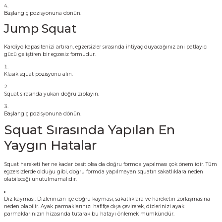
Başlangıç pozisyonuna dönün.
Jump Squat
Kardiyo kapasitenizi artıran, egzersizler sırasında ihtiyaç duyacağınız ani patlayıcı
gücü geliştiren bir egzesiz formudur.
Klasik squat pozisyonu alın.
Squat sırasında yukarı doğru zıplayın.
Başlangıç pozisyonuna dönün.
Squat Sırasında Yapılan En
Yaygın Hatalar
Squat hareketi her ne kadar basit olsa da doğru formda yapılması çok önemlidir. Tüm
egzersizlerde olduğu gibi, doğru formda yapılmayan squatın sakatlıklara neden
olabileceği unutulmamalıdır.
Diz kayması: Dizlerinizin içe doğru kayması, sakatlıklara ve hareketin zorlaşmasına
neden olabilir. Ayak parmaklarınızı hafifçe dışa çevirerek, dizlerinizi ayak
parmaklarınızın hizasında tutarak bu hatayı önlemek mümkündür.