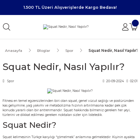
1.500 TL Üzeri Alışverişlerde Kargo Bedava!
Anasayfa
Bloglar
Spor
Squat Nedir, Nasıl Yapılır?
Squat Nedir, Nasıl Yapılır?
Spor
20-09-2024
02:01
Fitness en temel egzersizlerinden biri olan squat, genel vücut sağlığı ve postüründen
kas gelişimine, yağ yakımı ve metabolizma hızının artırılmasına kadar pek çok
konuda yararlı olan bir antrenmandır. Squat hakkında bilmeniz gereken her şeyi,
türlerini ve dikkat edilmesi gereken noktaları sizler için listeledik.
Squat Nedir?
Squat kelimesinin Türkçe karşılığı “çömelmek” anlamına gelmektedir. Kişinin ayakta