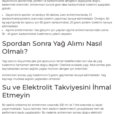
dayanıklılık sporlarında, protein ve karbonhidrat dengesini sağlayarak doğru
beslenmek önemlidir. Antrenman türüne göre ideal karbonhidrat tüketimi aşağıdaki
gibidir;
Dayanıklılık sporları ve kardiyo: 60 dakika üzeri antrenmanlarda, 3:1
(karbonhidrat:protein) oranında tüketim yapılması tavsiye edilmektedir. Örneğin, 60
kg ağırlığında bir sporcu için 60 gram karbonhidrat, 20 gram protein tüketimi tavsiye
edilmektedir.
Ağırlık antrenmanları: Kas gelişimi için yapılan ağırlık antrenmanlarından sonra
30 - 40 gram karbonhidrat tüketmeniz yeterli olacaktır.
Spordan Sonra Yağ Alımı Nasıl
Olmalı?
Yağ oranını düşürmek pek çok sporcunun temel hedeflerinden biri olsa da yağ
tüketimini tamamen kesmek doğru değildir. Özellikle avokado yağı, fıstık ezmesi gibi
kaynaklardan alınan sağlıklı yağlar hormon dengesi için önemlidir.
Antrenman sonrası yağ tüketiminin 5 gramı geçmemesi tavsiye edilmektedir. Yağ
kaynağı mutlaka sağlıklı yağlardan olmalıdır.
Su ve Elektrolit Takviyesini İhmal
Etmeyin
Bir saatlik ortalama bir antrenman sırasında, 500 ml ile 1 litre arasında su kaybı
yaşanmaktadır. Susuz kalmak, hem kasların beslenmesini yavaşlatacak hem de
performans kaybı yaşatacaktır. Bu nedenle, antrenman sonrası doğru elektrolit