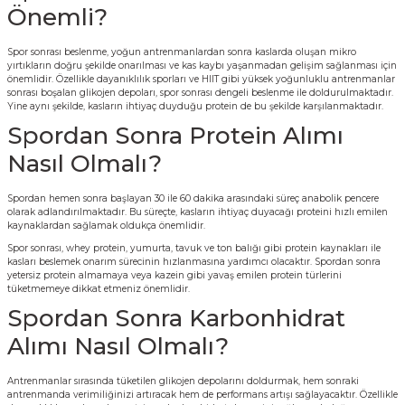
Önemli?
Spor sonrası beslenme, yoğun antrenmanlardan sonra kaslarda oluşan mikro
yırtıkların doğru şekilde onarılması ve kas kaybı yaşanmadan gelişim sağlanması için
önemlidir. Özellikle dayanıklılık sporları ve HIIT gibi yüksek yoğunluklu antrenmanlar
sonrası boşalan glikojen depoları, spor sonrası dengeli beslenme ile doldurulmaktadır.
Yine aynı şekilde, kasların ihtiyaç duyduğu protein de bu şekilde karşılanmaktadır.
Spordan Sonra Protein Alımı
Nasıl Olmalı?
Spordan hemen sonra başlayan 30 ile 60 dakika arasındaki süreç anabolik pencere
olarak adlandırılmaktadır. Bu süreçte, kasların ihtiyaç duyacağı proteini hızlı emilen
kaynaklardan sağlamak oldukça önemlidir.
Spor sonrası, whey protein, yumurta, tavuk ve ton balığı gibi protein kaynakları ile
kasları beslemek onarım sürecinin hızlanmasına yardımcı olacaktır. Spordan sonra
yetersiz protein almamaya veya kazein gibi yavaş emilen protein türlerini
tüketmemeye dikkat etmeniz önemlidir.
Spordan Sonra Karbonhidrat
Alımı Nasıl Olmalı?
Antrenmanlar sırasında tüketilen glikojen depolarını doldurmak, hem sonraki
antrenmanda verimiliğinizi artıracak hem de performans artışı sağlayacaktır. Özellikle