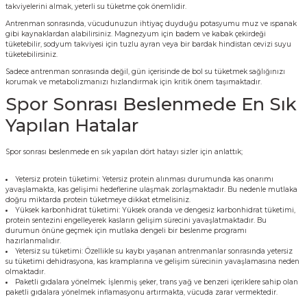
takviyelerini almak, yeterli su tüketme çok önemlidir.
Antrenman sonrasında, vücudunuzun ihtiyaç duyduğu potasyumu muz ve ıspanak
gibi kaynaklardan alabilirsiniz. Magnezyum için badem ve kabak çekirdeği
tüketebilir, sodyum takviyesi için tuzlu ayran veya bir bardak hindistan cevizi suyu
tüketebilirsiniz.
Sadece antrenman sonrasında değil, gün içerisinde de bol su tüketmek sağlığınızı
korumak ve metabolizmanızı hızlandırmak için kritik önem taşımaktadır.
Spor Sonrası Beslenmede En Sık
Yapılan Hatalar
Spor sonrası beslenmede en sık yapılan dört hatayı sizler için anlattık;
Yetersiz protein tüketimi: Yetersiz protein alınması durumunda kas onarımı
yavaşlamakta, kas gelişimi hedeflerine ulaşmak zorlaşmaktadır. Bu nedenle mutlaka
doğru miktarda protein tüketmeye dikkat etmelisiniz.
Yüksek karbonhidrat tüketimi: Yüksek oranda ve dengesiz karbonhidrat tüketimi,
protein sentezini engelleyerek kasların gelişim sürecini yavaşlatmaktadır. Bu
durumun önüne geçmek için mutlaka dengeli bir beslenme programı
hazırlanmalıdır.
Yetersiz su tüketimi: Özellikle su kaybı yaşanan antrenmanlar sonrasında yetersiz
su tüketimi dehidrasyona, kas kramplarına ve gelişim sürecinin yavaşlamasına neden
olmaktadır.
Paketli gıdalara yönelmek: İşlenmiş şeker, trans yağ ve benzeri içeriklere sahip olan
paketli gıdalara yönelmek inflamasyonu artırmakta, vücuda zarar vermektedir.