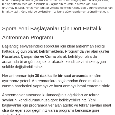
hata motivasyonlarını kaybetmeleri olabilir. Özellikle kas gelişimini hedefliyorsanız,
birkaç haftada istediğiniz sonuçlara ulaşmanın mümkün olmadığını asla
unutmayın. Spor, her zaman istikrar ve çaba gerektiren, sonuçları uzun vadede alınan
bir aktivitedir. Kendinizi ve beklentilerinizi buna göre hazırlamanız önerilmektedir.
Spora Yeni Başlayanlar İçin Dört Haftalık
Antrenman Programı
Başlangıç seviyesindeki sporcular için ideal antrenman sıklığı
haftada üç gün olarak belirtilmektedir. Programda yer alan günler
Pazartesi, Çarşamba ve Cuma
olarak belirtiliyor olsa da
aralarında birer gün boşluk bırakarak, kendi takviminize uygun
şekilde değiştirebilirsiniz.
Her antrenman için
30 dakika ile bir saat arasında
bir süre
ayırmanız yeterli. Antrenmanlara başlamadan önce mutlaka
ısınma hareketleri yapmayı ve hazırlanmayı ihmal etmemelisiniz.
Antrenmanlar sırasında kullanacağınız ağırlıkları ve tekrar
sayılarını kendi durumunuza göre belirleyebilirsiniz. Yeni
başlayanlar için programda yer alan ağırlık ve tekrar sayıları ideal
olsa da eğer spor geçminiz varsa programı kendinize göre