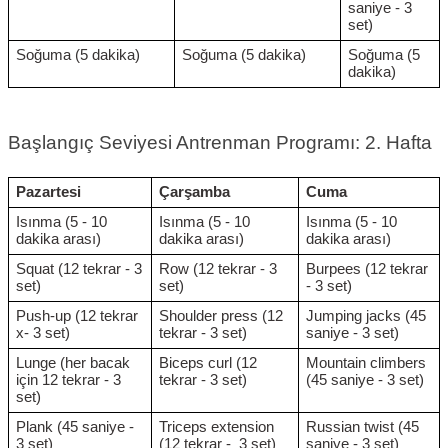
saniye - 3
set)
Soğuma (5 dakika)
Soğuma (5 dakika)
Soğuma (5
dakika)
Başlangıç Seviyesi Antrenman Programı: 2. Hafta
Pazartesi
Çarşamba
Cuma
Isınma (5 - 10
Isınma (5 - 10
Isınma (5 - 10
dakika arası)
dakika arası)
dakika arası)
Squat (12 tekrar - 3
Row (12 tekrar - 3
Burpees (12 tekrar
set)
set)
- 3 set)
Push-up (12 tekrar
Shoulder press (12
Jumping jacks (45
x- 3 set)
tekrar - 3 set)
saniye - 3 set)
Lunge (her bacak
Biceps curl (12
Mountain climbers
için 12 tekrar - 3
tekrar - 3 set)
(45 saniye - 3 set)
set)
Plank (45 saniye -
Triceps extension
Russian twist (45
3 set)
(12 tekrar - 3 set)
saniye - 3 set)