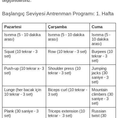
değiştirebilirsiniz.
Başlangıç Seviyesi Antrenman Programı: 1. Hafta
Pazartesi
Çarşamba
Cuma
Isınma (5 - 10 dakika
Isınma (5 - 10 dakika
Isınma (5 -
arası)
arası)
10 dakika
arası)
Squat (10 tekrar - 3
Row (10 tekrar - 3 set)
Burpees (10
set)
tekrar - 3
set)
Push-up (10 tekrar x- 3
Shoulder press (10
Jumping
set)
tekrar - 3 set)
jacks (30
saniye - 3
set)
Lunge (her bacak için
Biceps curl (10 tekrar -
Mountain
10 tekrar - 3 set)
3 set)
climbers (30
saniye - 3
set)
Plank (30 saniye - 3
Triceps extension (10
Russian
set)
tekrar - 3 set)
twist (30