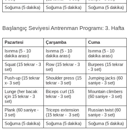
Soğuma (5 dakika)
Soğuma (5 dakika)
Soğuma (5 dakika)
Başlangıç Seviyesi Antrenman Programı: 3. Hafta
Pazartesi
Çarşamba
Cuma
Isınma (5 - 10
Isınma (5 - 10
Isınma (5 - 10
dakika arası)
dakika arası)
dakika arası)
Squat (15 tekrar - 3
Row (15 tekrar - 3
Burpees (15 tekrar
set)
set)
- 3 set)
Push-up (15 tekrar
Shoulder press (15
Jumping jacks (60
x- 3 set)
tekrar - 3 set)
saniye - 3 set)
Lunge (her bacak
Biceps curl (15
Mountain climbers
için 15 tekrar - 3
tekrar - 3 set)
(60 saniye - 3 set)
set)
Plank (60 saniye -
Triceps extension
Russian twist (60
3 set)
(15 tekrar - 3 set)
saniye - 3 set)
Soğuma (5 dakika)
Soğuma (5 dakika)
Soğuma (5 dakika)