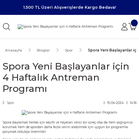
1.500 TL Üzeri Alışverişlerde Kargo Bedava!
Anasayfa
Bloglar
Spor
Spora Yeni Başlayanlar ic
Spora Yeni Başlayanlar için
4 Haftalık Antreman
Programı
Spor
15-04-2024
14:16
Spora başlamak herkes için keyifli ve heyecan verici bir süreç olsa da hem sağlığınızı
korumak hem de spordan daha fazla verim alabilmek için uygun bir programla
çalışmak oldukça önemlidir.