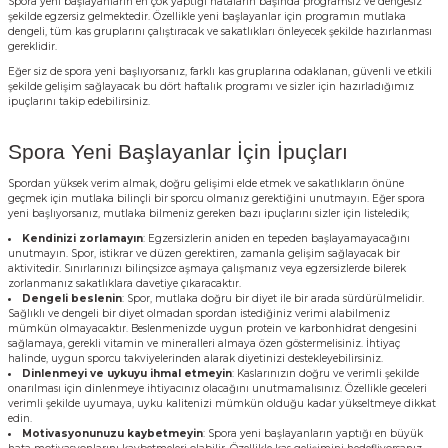
Spora yeni başlayanların en çok yaptığı hataların başında programsız ve dengesiz
şekilde egzersiz gelmektedir. Özellikle yeni başlayanlar için programın mutlaka
dengeli, tüm kas gruplarını çalıştıracak ve sakatlıkları önleyecek şekilde hazırlanması
gereklidir.
Eğer siz de spora yeni başlıyorsanız, farklı kas gruplarına odaklanan, güvenli ve etkili
şekilde gelişim sağlayacak bu dört haftalık programı ve sizler için hazırladığımız
ipuçlarını takip edebilirsiniz.
Spora Yeni Başlayanlar İçin İpuçları
Spordan yüksek verim almak, doğru gelişimi elde etmek ve sakatlıkların önüne
geçmek için mutlaka bilinçli bir sporcu olmanız gerektiğini unutmayın. Eğer spora
yeni başlıyorsanız, mutlaka bilmeniz gereken bazı ipuçlarını sizler için listeledik;
Kendinizi zorlamayın
: Egzersizlerin aniden en tepeden başlayamayacağını
unutmayın. Spor, istikrar ve düzen gerektiren, zamanla gelişim sağlayacak bir
aktivitedir. Sınırlarınızı bilinçsizce aşmaya çalışmanız veya egzersizlerde bilerek
zorlanmanız sakatlıklara davetiye çıkaracaktır.
Dengeli beslenin
: Spor, mutlaka doğru bir diyet ile bir arada sürdürülmelidir.
Sağlıklı ve dengeli bir diyet olmadan spordan istediğiniz verimi alabilmeniz
mümkün olmayacaktır. Beslenmenizde uygun protein ve karbonhidrat dengesini
sağlamaya, gerekli vitamin ve mineralleri almaya özen göstermelisiniz. İhtiyaç
halinde, uygun sporcu takviyelerinden alarak diyetinizi destekleyebilirsiniz.
Dinlenmeyi ve uykuyu ihmal etmeyin
: Kaslarınızın doğru ve verimli şekilde
onarılması için dinlenmeye ihtiyacınız olacağını unutmamalısınız. Özellikle geceleri
verimli şekilde uyumaya, uyku kalitenizi mümkün olduğu kadar yükseltmeye dikkat
edin.
Motivasyonunuzu kaybetmeyin
: Spora yeni başlayanların yaptığı en büyük