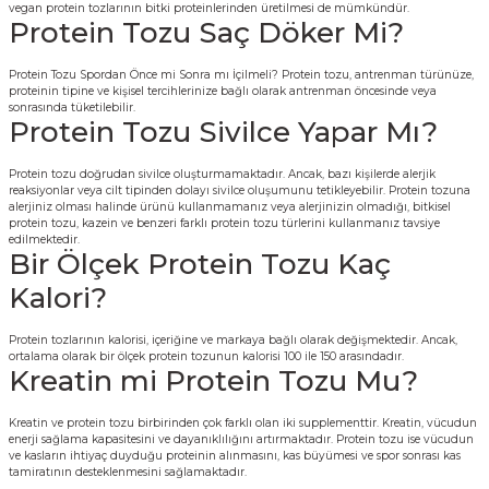
vegan protein tozlarının bitki proteinlerinden üretilmesi de mümkündür.
Protein Tozu Saç Döker Mi?
Protein Tozu Spordan Önce mi Sonra mı İçilmeli? Protein tozu, antrenman türünüze,
proteinin tipine ve kişisel tercihlerinize bağlı olarak antrenman öncesinde veya
sonrasında tüketilebilir.
Protein Tozu Sivilce Yapar Mı?
Protein tozu doğrudan sivilce oluşturmamaktadır. Ancak, bazı kişilerde alerjik
reaksiyonlar veya cilt tipinden dolayı sivilce oluşumunu tetikleyebilir. Protein tozuna
alerjiniz olması halinde ürünü kullanmamanız veya alerjinizin olmadığı, bitkisel
protein tozu, kazein ve benzeri farklı protein tozu türlerini kullanmanız tavsiye
edilmektedir.
Bir Ölçek Protein Tozu Kaç
Kalori?
Protein tozlarının kalorisi, içeriğine ve markaya bağlı olarak değişmektedir. Ancak,
ortalama olarak bir ölçek protein tozunun kalorisi 100 ile 150 arasındadır.
Kreatin mi Protein Tozu Mu?
Kreatin ve protein tozu birbirinden çok farklı olan iki supplementtir. Kreatin, vücudun
enerji sağlama kapasitesini ve dayanıklılığını artırmaktadır. Protein tozu ise vücudun
ve kasların ihtiyaç duyduğu proteinin alınmasını, kas büyümesi ve spor sonrası kas
tamiratının desteklenmesini sağlamaktadır.