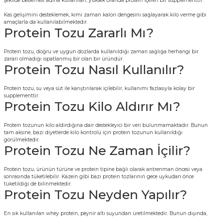
şekilde beslemesi adına kullanılan, yüksek oranda protein içeren bir supplementtir.
Kas gelişimini desteklemek, kimi zaman kalori dengesini sağlayarak kilo verme gibi
amaçlarla da kullanılabilmektedir.
Protein Tozu Zararlı Mı?
Protein tozu, doğru ve uygun dozlarda kullanıldığı zaman sağlığa herhangi bir
zararı olmadığı ispatlanmış bir olan bir üründür.
Protein Tozu Nasıl Kullanılır?
Protein tozu, su veya süt ile karıştırılarak içilebilir, kullanımı fazlasıyla kolay bir
supplementtir.
Protein Tozu Kilo Aldırır Mı?
Protein tozunun kilo aldırdığına dair destekleyici bir veri bulunmamaktadır. Bunun
tam aksine, bazı diyetlerde kilo kontrolü için protein tozunun kullanıldığı
görülmektedir.
Protein Tozu Ne Zaman İçilir?
Protein tozu, ürünün türüne ve protein tipine bağlı olarak antrenman öncesi veya
sonrasında tüketilebilir. Kazein gibi bazı protein tozlarının gece uykudan önce
tüketildiği de bilinmektedir.
Protein Tozu Neyden Yapılır?
En sık kullanılan whey protein, peynir altı suyundan üretilmektedir. Bunun dışında,