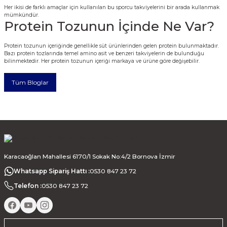
Her ikisi de farklı amaçlar için kullanılan bu sporcu takviyelerini bir arada kullanmak
mümkündür.
Protein Tozunun İçinde Ne Var?
Protein tozunun içeriğinde genellikle süt ürünlerinden gelen protein bulunmaktadır.
Bazı protein tozlarında temel amino asit ve benzeri takviyelerin de bulunduğu
bilinmektedir. Her protein tozunun içeriği markaya ve ürüne göre değişebilir.
Tüm Bloglar
Karacaoğlan Mahallesi 6170/1 Sokak No:4/2 Bornova İzmir
Whatsapp Sipariş Hattı :
0530 847 23 72
Telefon :
0530 847 23 72