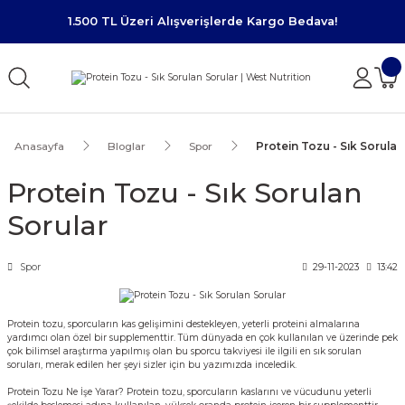
1.500 TL Üzeri Alışverişlerde Kargo Bedava!
Anasayfa
Bloglar
Spor
Protein Tozu - Sık Sorulan
Protein Tozu - Sık Sorulan
Sorular
Spor
29-11-2023
13:42
Protein tozu, sporcuların kas gelişimini destekleyen, yeterli proteini almalarına
yardımcı olan özel bir supplementtir. Tüm dünyada en çok kullanılan ve üzerinde pek
çok bilimsel araştırma yapılmış olan bu sporcu takviyesi ile ilgili en sık sorulan
soruları, merak edilen her şeyi sizler için bu yazımızda inceledik.
Protein Tozu
Ne İşe Yarar? Protein tozu, sporcuların kaslarını ve vücudunu yeterli