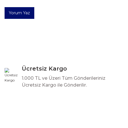
Ürün bilgilerinde hatalar bulunuyor.
Ürün fiyatı diğer sitelerden daha pahalı.
Yorum Yaz
Bu ürüne benzer farklı alternatifler olmalı.
Ücretsiz Kargo
1.000 TL ve Üzeri Tüm Gönderileriniz
Ücretsiz Kargo ile Gönderilir.