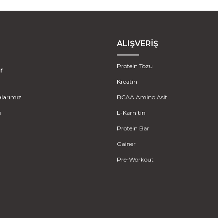
ALIŞVERİŞ
Protein Tozu
r
Kreatin
larımız
BCAA Amino Asit
u
L-Karnitin
Protein Bar
Gainer
Pre-Workout