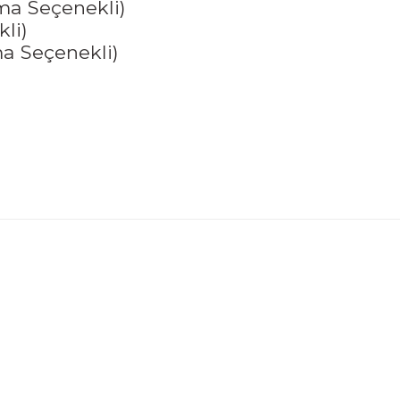
ma Seçenekli)
li)
a Seçenekli)
 konularda yetersiz gördüğünüz noktaları öneri formunu kullanarak tarafı