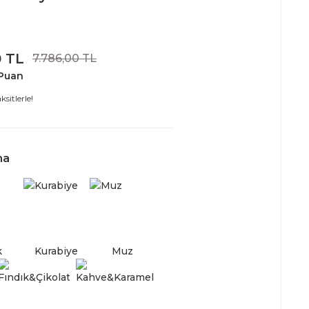
0 TL
7.786,00 TL
 Puan
sitlerle!
ma