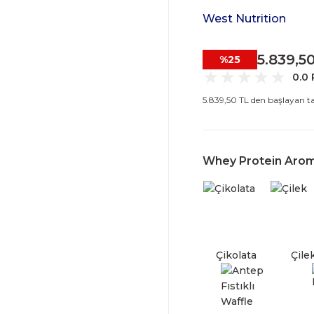
West Nutrition
5.839,5
%25
0.0
5.839,50 TL den başlayan tak
Whey Protein Aro