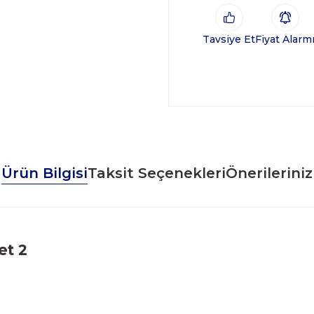
Tavsiye Et
Fiyat Alarm
Ürün Bilgisi
Taksit Seçenekleri
Önerileriniz
et 2