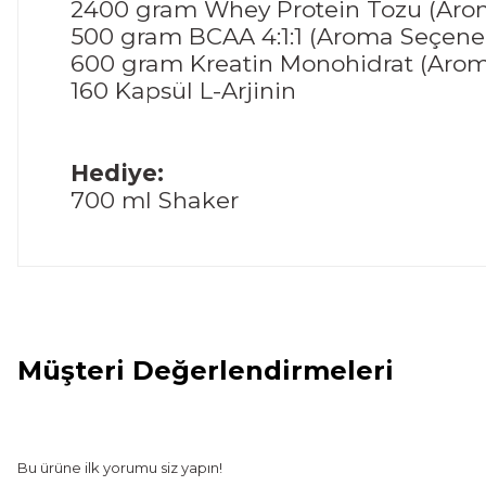
2400 gram Whey Protein Tozu (Aro
500 gram BCAA 4:1:1 (Aroma Seçenek
600 gram Kreatin Monohidrat (Arom
160 Kapsül L-Arjinin
Hediye:
700 ml Shaker
Müşteri Değerlendirmeleri
Bu ürünün fiyat bilgisi, resim, ürün açıklamalarında ve diğer
Görüş ve önerileriniz için teşekkür ederiz.
Ürün resmi kalitesiz, bozuk veya görüntülenemiyor.
Bu ürüne ilk yorumu siz yapın!
Ürün açıklamasında eksik bilgiler bulunuyor.