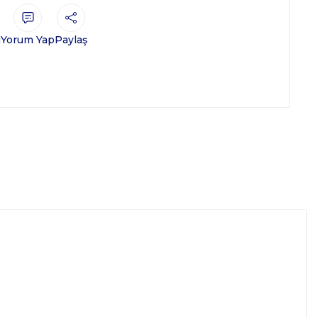
ı
Yorum Yap
Paylaş