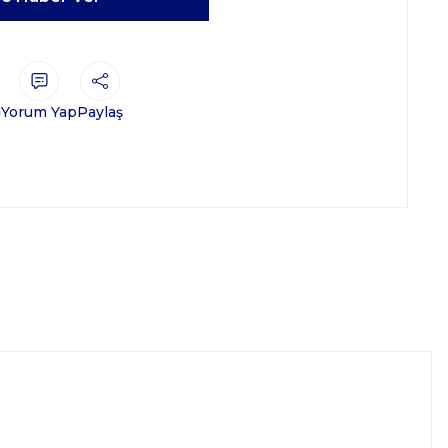
ı
Yorum Yap
Paylaş