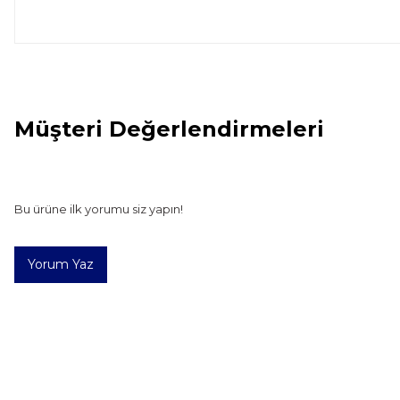
Müşteri Değerlendirmeleri
Bu ürünün fiyat bilgisi, resim, ürün açıklamalarında ve diğer
Görüş ve önerileriniz için teşekkür ederiz.
Ürün resmi kalitesiz, bozuk veya görüntülenemiyor.
Bu ürüne ilk yorumu siz yapın!
Ürün açıklamasında eksik bilgiler bulunuyor.
Ürün bilgilerinde hatalar bulunuyor.
Ürün fiyatı diğer sitelerden daha pahalı.
Yorum Yaz
Bu ürüne benzer farklı alternatifler olmalı.