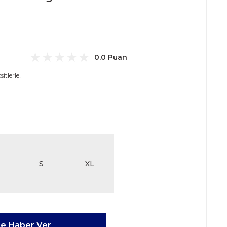
0.0 Puan
itlerle!
S
XL
ce Haber Ver