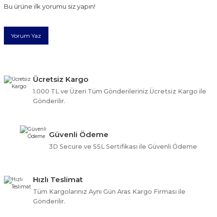
Bu ürüne ilk yorumu siz yapın!
Ürün resmi kalitesiz, bozuk veya görüntülenemiyor.
Yorum Yaz
Ürün açıklamasında eksik bilgiler bulunuyor.
Ürün bilgilerinde hatalar bulunuyor.
Ürün fiyatı diğer sitelerden daha pahalı.
Bu ürüne benzer farklı alternatifler olmalı.
Ücretsiz Kargo
1.000 TL ve Üzeri Tüm Gönderileriniz Ücretsiz Kargo ile
Gönderilir.
Güvenli Ödeme
Gönder
3D Secure ve SSL Sertifikası ile Güvenli Ödeme
Hızlı Teslimat
Tüm Kargolarınız Aynı Gün Aras Kargo Firması ile
Gönderilir.