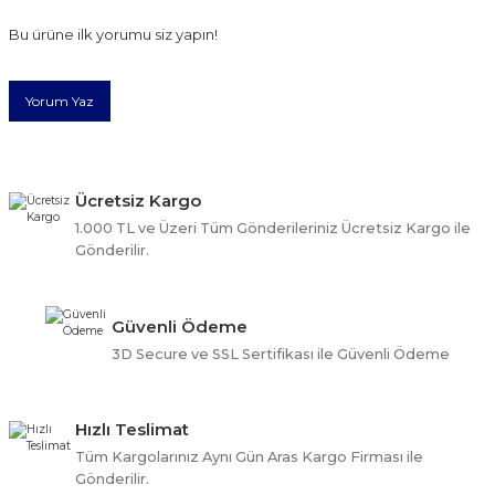
Görüş ve önerileriniz için teşekkür ederiz.
Bu ürüne ilk yorumu siz yapın!
Ürün resmi kalitesiz, bozuk veya görüntülenemiyor.
Yorum Yaz
Ürün açıklamasında eksik bilgiler bulunuyor.
Ürün bilgilerinde hatalar bulunuyor.
Ürün fiyatı diğer sitelerden daha pahalı.
Bu ürüne benzer farklı alternatifler olmalı.
Ücretsiz Kargo
1.000 TL ve Üzeri Tüm Gönderileriniz Ücretsiz Kargo ile
Gönderilir.
Güvenli Ödeme
Gönder
3D Secure ve SSL Sertifikası ile Güvenli Ödeme
Hızlı Teslimat
Tüm Kargolarınız Aynı Gün Aras Kargo Firması ile
Gönderilir.