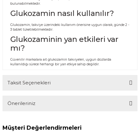
bulunabilmektedir.
Glukozamin nasıl kullanılır?
Glukozamin, takviye üzerindeki kullanım önerisine uygun olarak, günde 2 -
3 tablet tüketilebilmektedir.
Glukozaminin yan etkileri var
mı?
Güvenilir markalara ait glukozamin takviyeleri, uygun dozlarda
kullanıldığı sürece herhangi bir yan etkiye sahip değildir.
Taksit Seçenekleri
Önerileriniz
Müşteri Değerlendirmeleri
Bu ürünün fiyat bilgisi, resim, ürün açıklamalarında ve diğer
konularda yetersiz gördüğünüz noktaları öneri formunu
kullanarak tarafımıza iletebilirsiniz.