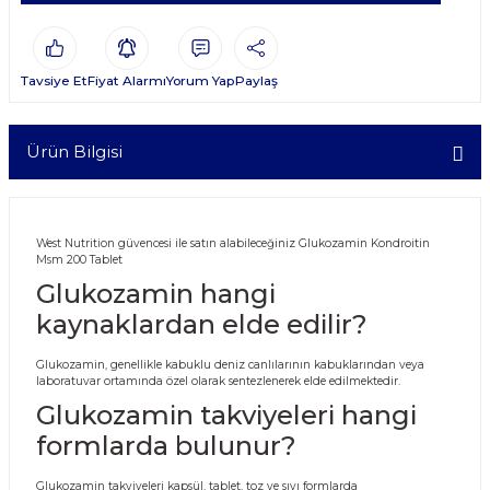
Tavsiye Et
Fiyat Alarmı
Yorum Yap
Paylaş
Ürün Bilgisi
West Nutrition güvencesi ile satın alabileceğiniz Glukozamin Kondroitin
Msm 200 Tablet
Glukozamin hangi
kaynaklardan elde edilir?
Glukozamin, genellikle kabuklu deniz canlılarının kabuklarından veya
laboratuvar ortamında özel olarak sentezlenerek elde edilmektedir.
Glukozamin takviyeleri hangi
formlarda bulunur?
Glukozamin takviyeleri kapsül, tablet, toz ve sıvı formlarda