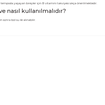
n tempoda yaşayan bireyler için B vitamini takviyesi sıkça önerilmektedir.
 nasıl kullanılmalıdır?
sonra bol su ile alınabilir.
 konularda yetersiz gördüğünüz noktaları öneri formunu kullanarak tarafı