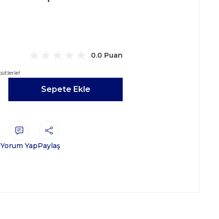
0.0 Puan
itlerle!
Sepete Ekle
ı
Yorum Yap
Paylaş