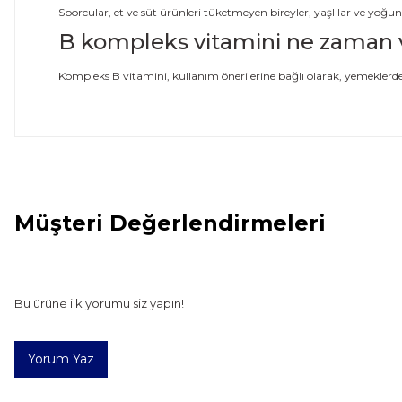
Sporcular, et ve süt ürünleri tüketmeyen bireyler, yaşlılar ve yoğu
B kompleks vitamini ne zaman ve
Kompleks B vitamini, kullanım önerilerine bağlı olarak, yemeklerden 
Müşteri Değerlendirmeleri
Bu ürünün fiyat bilgisi, resim, ürün açıklamalarında ve diğer
Görüş ve önerileriniz için teşekkür ederiz.
Ürün resmi kalitesiz, bozuk veya görüntülenemiyor.
Bu ürüne ilk yorumu siz yapın!
Ürün açıklamasında eksik bilgiler bulunuyor.
Ürün bilgilerinde hatalar bulunuyor.
Ürün fiyatı diğer sitelerden daha pahalı.
Yorum Yaz
Bu ürüne benzer farklı alternatifler olmalı.