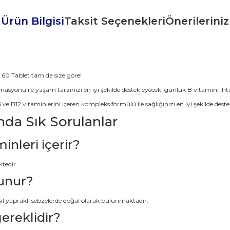
Ürün Bilgisi
Taksit Seçenekleri
Önerileriniz
 60 Tablet tam da size göre!
yonu ile yaşam tarzınızı en iyi şekilde destekleyecek, günlük B vitamini ihtiya
 B12 vitaminlerini içeren kompleks formülü ile sağlığınızı en iyi şekilde deste
da Sık Sorulanlar
inleri içerir?
ktedir.
lunur?
eşil yapraklı sebzelerde doğal olarak bulunmaktadır.
gereklidir?